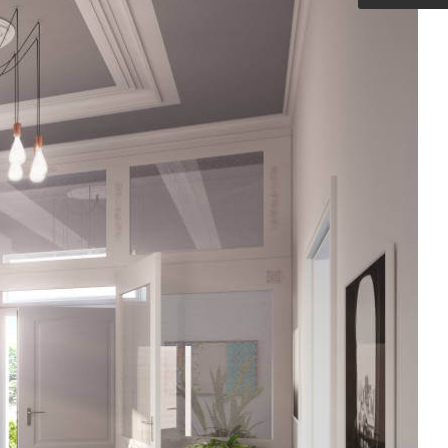
Outdoorküche der Produktlinie
Ultima
barer Schreibtisch