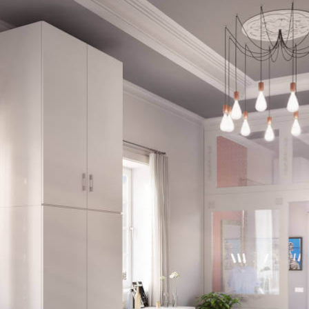
Schlafsessel
Schiebetür
Tisch
Schiebetür als Raumteiler
Schiebetür vor einer Nische
Schreibtisch
Schiebetür als Durchgangstür
höhenverstell
Schiebetür für Dachschräge
Couchtisch
olz