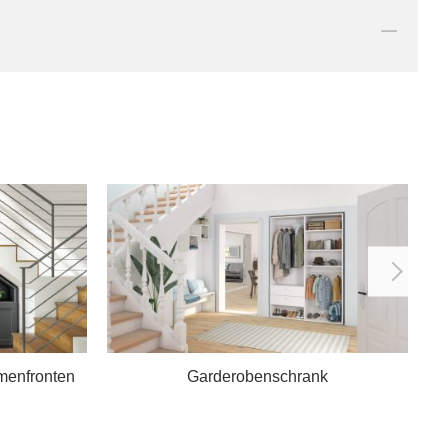
menfronten
Garderobenschrank