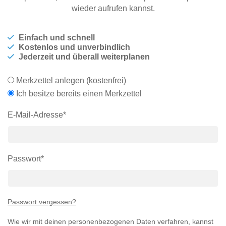
wieder aufrufen kannst.
Hängeboard
Massivholzschrank
Badezimmerschrank
Outdoor-
Doppelbett
Fronten renovieren
White Living
Kommode
Küche
Schuhschrank
Badregal
Polstermöbel
TV-Möbel
Einfach und schnell
Hängeschrank
Spiegelschrank
Outdoorküche
Für Dachschrägen
Kostenlos und unverbindlich
Sideboard
Sofa
der
Jederzeit und überall weiterplanen
aus
Produktlinie
Ecksofa
Hängeboards
Massivholz
Selection
Sessel
Merkzettel anlegen (kostenfrei)
Outdoorküche
Hocker
Kommoden
der
Ich besitze bereits einen Merkzettel
Schlafsofa
Produktlinie
Ultima
Massivholz-Schränke & -Regale
E-Mail-Adresse*
Schlafsessel
Regale
Passwort*
Schiebetüren
Sideboards
Passwort vergessen?
Sofas & Schlafsofas
Wie wir mit deinen personenbezogenen Daten verfahren, kannst