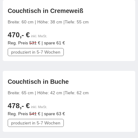
Tische & Bänke
frei konfigurierbar
Couchtisch in Cremeweiß
Vitrinen
Breite: 60 cm | Höhe: 38 cm |Tiefe: 55 cm
470,- €
Wandboards
inkl. MwSt.
Reg. Preis
531
€ | spare 61 €
produziert in 5-7 Wochen
frei konfigurierbar
Couchtisch in Buche
Breite: 65 cm | Höhe: 42 cm |Tiefe: 62 cm
478,- €
inkl. MwSt.
Reg. Preis
541
€ | spare 63 €
produziert in 5-7 Wochen