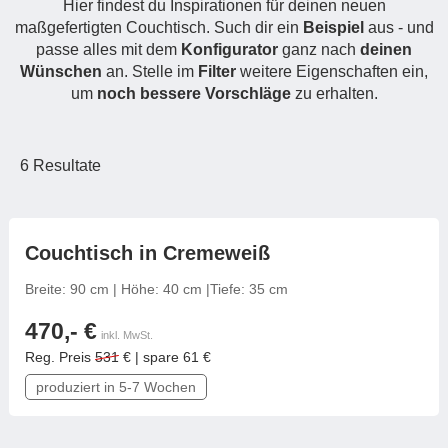
Hier findest du Inspirationen für deinen neuen
Hängeboard
Massivholzschrank
Badezimmerschrank
Outdoor-
Doppelbett
maßgefertigten Couchtisch. Such dir ein
Beispiel
aus - und
Fronten renovieren
White Living
Kommode
Küche
Schuhschrank
passe alles mit dem
Konfigurator
Badregal
ganz nach
deinen
Polstermöbel
Wünschen
an. Stelle im
TV-Möbel
Filter
weitere Eigenschaften ein,
Hängeschrank
Spiegelschrank
Outdoorküche
Für Dachschrägen
um
noch bessere Vorschläge
zu erhalten.
Sideboard
Sofa
der
aus
Produktlinie
Ecksofa
Hängeboards
Massivholz
Selection
Sessel
Outdoorküche
6
Resultate
Hocker
Kommoden
der
Schlafsofa
Produktlinie
Ultima
Massivholz-Schränke & -Regale
Schlafsessel
frei konfigurierbar
Couchtisch in Cremeweiß
Regale
Breite: 90 cm | Höhe: 40 cm |Tiefe: 35 cm
Schiebetüren
470,- €
inkl. MwSt.
Reg. Preis
531
€ | spare 61 €
Sideboards
produziert in 5-7 Wochen
Sofas & Schlafsofas