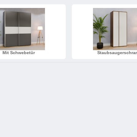
Schlafsessel
Schiebetür
Tisch
Schiebetür als Raumteiler
Schiebetür vor einer Nische
Schreibtisch
Schiebetür als Durchgangstür
höhenverstell
Schiebetür für Dachschräge
Couchtisch
olz
Mit Schwebetür
Staubsaugerschra