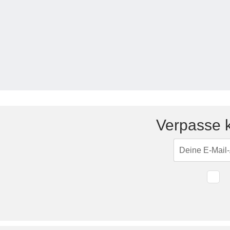
Tische & Bänke
Vitrinen
Wandboards
Verpasse k