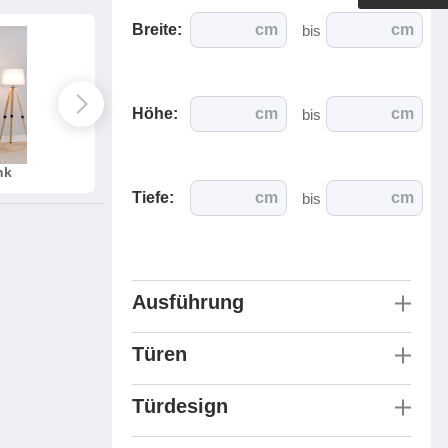
Outdoorküche der Produktlinie
Breite:
cm
cm
bis
Ultima
barer Schreibtisch
Höhe:
cm
cm
bis
nk
Aquariumschrank
Tiefe:
cm
cm
bis
Ausführung
Türen
Türdesign