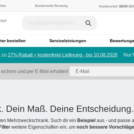
 Netz
Bundesweite Beratung
Kundenurteil:
SEHR G
Möbel
ter bestellen
Serviceleistungen
Bewertung
 zu
27% Rabatt + kostenfreie Lieferung - bis 10.08.2026
Nur 
Dachschräge & Treppe
Bett
Schrank mit Schräge
Einzelbett
 sichern und per E-Mail erhalten!
Regal mit Schräge
Doppelbett
Eckschrank mit Schräge
Polstermö
Schiebetür für Dachschräge
Sofa
Badmöbel
Ecksofa
. Dein Maß. Deine Entscheidung.
Badezimmerschrank
Sessel
Badregal
Hocker
igten Mehrzweckschrank. Such dir ein
Beispiel
aus - und passe a
Filter
weitere Eigenschaften ein, um
Spiegelschrank
noch bessere Vorschläg
Schlafsofa