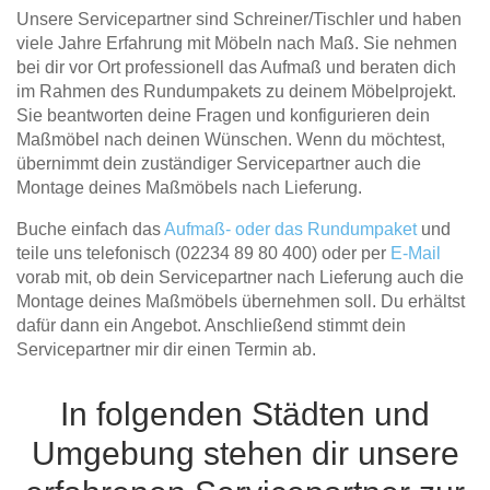
Unsere Servicepartner sind Schreiner/Tischler und haben
Hängeboard
Massivholzschrank
Badezimmerschrank
Outdoor-
Doppelbett
Fronten renovieren
White Living
viele Jahre Erfahrung mit Möbeln nach Maß. Sie nehmen
Kommode
Küche
Schuhschrank
Badregal
bei dir vor Ort professionell das Aufmaß und beraten dich
Polstermöbel
TV-Möbel
Hängeschrank
Spiegelschrank
Outdoorküche
Für Dachschrägen
im Rahmen des Rundumpakets zu deinem Möbelprojekt.
Sideboard
Sofa
der
Sie beantworten deine Fragen und konfigurieren dein
aus
Produktlinie
Ecksofa
Maßmöbel nach deinen Wünschen. Wenn du möchtest,
Hängeboards
Massivholz
Selection
übernimmt dein zuständiger Servicepartner auch die
Sessel
Outdoorküche
Montage deines Maßmöbels nach Lieferung.
Hocker
Kommoden
der
Schlafsofa
Produktlinie
Buche einfach das
Aufmaß- oder das Rundumpaket
und
Ultima
Massivholz-Schränke & -Regale
Schlafsessel
teile uns telefonisch
(02234 89 80 400)
oder per
E-Mail
vorab mit, ob dein Servicepartner nach Lieferung auch die
Regale
Montage deines Maßmöbels übernehmen soll. Du erhältst
dafür dann ein Angebot. Anschließend stimmt dein
Servicepartner mir dir einen Termin ab.
Schiebetüren
Sideboards
In folgenden Städten und
Umgebung stehen dir unsere
Sofas & Schlafsofas