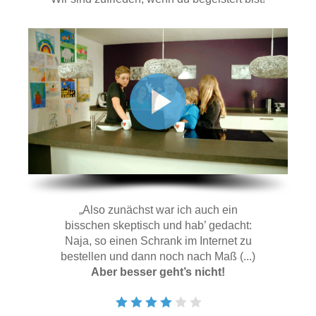
Hängeboard
Massivholzschrank
Badezimmerschrank
Outdoor-
Doppelbett
Fronten renovieren
White Living
Kommode
Küche
Schuhschrank
Badregal
Polstermöbel
TV-Möbel
Hängeschrank
Spiegelschrank
Outdoorküche
Für Dachschrägen
Sideboard
Sofa
der
aus
Produktlinie
Ecksofa
Hängeboards
Massivholz
Selection
Sessel
Outdoorküche
Hocker
Kommoden
der
Schlafsofa
Produktlinie
Ultima
Massivholz-Schränke & -Regale
Schlafsessel
Regale
„Also zunächst war ich auch ein
bisschen skeptisch und hab’ gedacht:
Schiebetüren
Naja, so einen Schrank im Internet zu
bestellen und dann noch nach Maß (...)
Sideboards
Aber besser geht’s nicht!
Sofas & Schlafsofas