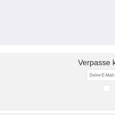
Tische & Bänke
Vitrinen
Wandboards
Verpasse k