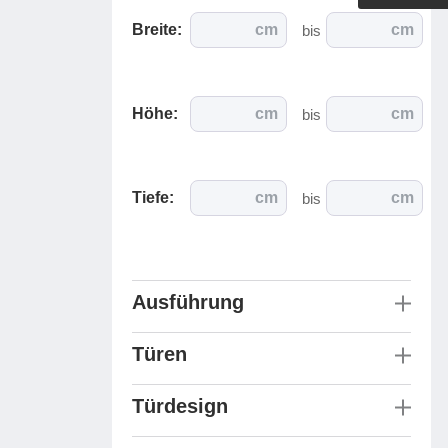
Outdoorküche der Produktlinie
Breite:
cm
cm
bis
Ultima
barer Schreibtisch
Höhe:
cm
cm
bis
Tiefe:
cm
cm
bis
Ausführung
Türen
Türdesign