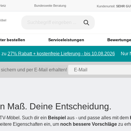
 Netz
Bundesweite Beratung
Kundenurteil:
SEHR G
Möbel
ter bestellen
Serviceleistungen
Bewertung
 zu
27% Rabatt + kostenfreie Lieferung - bis 10.08.2026
Nur 
Dachschräge & Treppe
Bett
Schrank mit Schräge
Einzelbett
 sichern und per E-Mail erhalten!
Regal mit Schräge
Doppelbett
Eckschrank mit Schräge
Polstermö
Schiebetür für Dachschräge
Sofa
Badmöbel
Ecksofa
in Maß. Deine Entscheidung.
Badezimmerschrank
Sessel
Badregal
Hocker
 TV-Möbel. Such dir ein
Beispiel
aus - und passe alles mit dem
itere Eigenschaften ein, um
Spiegelschrank
noch bessere Vorschläge
Schlafsofa
zu erh