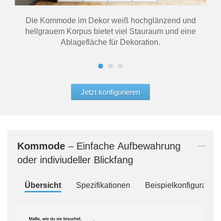
Die Kommode im Dekor weiß hochglänzend und
Di
hellgrauem Korpus bietet viel Stauraum und eine
Coun
Ablagefläche für Dekoration.
Jetzt konfigurieren
Kommode
– Einfache Aufbewahrung
oder indiviudeller Blickfang
Übersicht
Spezifikationen
Beispielkonfiguration