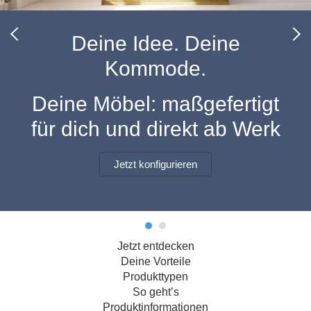
Hängeboard
Massivholzschrank
Badezimmerschrank
Outdoor-
Doppelbett
Fronten renovieren
White Living
Kommode
Küche
Schuhschrank
Badregal
Deine Idee. Deine
Polstermöbel
TV-Möbel
Hängeschrank
Spiegelschrank
Outdoorküche
Für Dachschrägen
Kommode.
Sideboard
Sofa
der
aus
Produktlinie
Ecksofa
Hängeboards
Massivholz
Selection
Deine Möbel: maßgefertigt
Sessel
Outdoorküche
für dich und direkt ab Werk
Hocker
Kommoden
der
Schlafsofa
Produktlinie
Ultima
Massivholz-Schränke & -Regale
Schlafsessel
Jetzt konfigurieren
Regale
Schiebetüren
Jetzt entdecken
Sideboards
Deine Vorteile
Produkttypen
Sofas & Schlafsofas
So geht’s
Produktinformationen