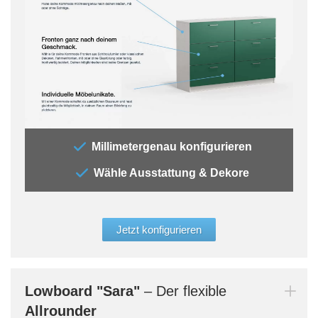
„Mit
Millimetergenau konfigurieren
Schu
Wähle Ausstattung & Dekore
Entsc
Komm
elega
Glas
Jetzt konfigurieren
Bern
dein
Lowboard
"Sara"
– Der flexible
Allrounder