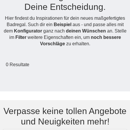
Deine Entscheidung.
Hängeboard
Massivholzschrank
Badezimmerschrank
Outdoor-
Doppelbett
Fronten renovieren
White Living
Kommode
Küche
Schuhschrank
Badregal
Hier findest du Inspirationen für dein neues maßgefertigtes
Polstermöbel
TV-Möbel
Hängeschrank
Spiegelschrank
Outdoorküche
Für Dachschrägen
Badregal. Such dir ein
Beispiel
aus - und passe alles mit
Sideboard
Sofa
der
dem
Konfigurator
ganz nach
deinen Wünschen
an. Stelle
aus
Produktlinie
Ecksofa
im
Filter
weitere Eigenschaften ein, um
noch bessere
Hängeboards
Massivholz
Selection
Vorschläge
zu erhalten.
Sessel
Outdoorküche
Hocker
Kommoden
der
Schlafsofa
Produktlinie
0
Resultate
Ultima
Massivholz-Schränke & -Regale
Schlafsessel
Regale
Schiebetüren
Sideboards
Verpasse keine tollen Angebote
und Neuigkeiten mehr!
Sofas & Schlafsofas