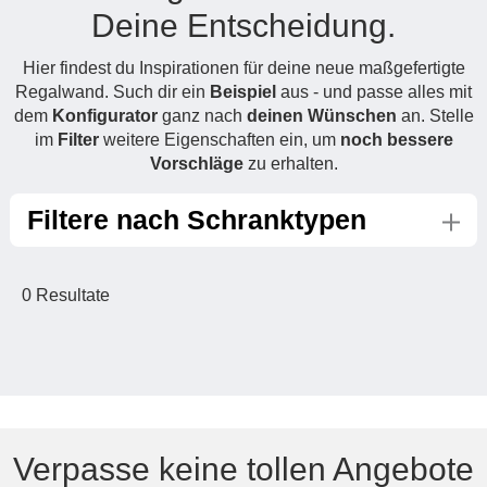
Deine Entscheidung.
Hängeboard
Massivholzschrank
Badezimmerschrank
Outdoor-
Doppelbett
Fronten renovieren
White Living
Kommode
Küche
Schuhschrank
Badregal
Hier findest du Inspirationen für deine neue maßgefertigte
Polstermöbel
TV-Möbel
Hängeschrank
Spiegelschrank
Outdoorküche
Für Dachschrägen
Regalwand. Such dir ein
Beispiel
aus - und passe alles mit
Sideboard
Sofa
der
dem
Konfigurator
ganz nach
deinen Wünschen
an. Stelle
aus
Produktlinie
Ecksofa
im
Filter
weitere Eigenschaften ein, um
noch bessere
Hängeboards
Massivholz
Selection
Vorschläge
zu erhalten.
Sessel
Outdoorküche
Hocker
Kommoden
der
Filtere nach Schranktypen
Schlafsofa
Produktlinie
Ultima
Massivholz-Schränke & -Regale
Schlafsessel
0
Resultate
Regale
Schiebetüren
Sideboards
Sofas & Schlafsofas
Verpasse keine tollen Angebote