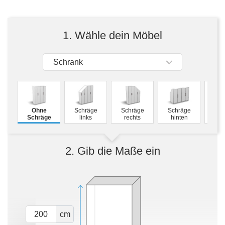
Tische & Bänke
Vitrinen
1. Wähle dein Möbel
Wandboards
Schrank
M
Ohne
Schräge
Schräge
Schräge
Schw
Schräge
links
rechts
hinten
2. Gib die Maße ein
cm