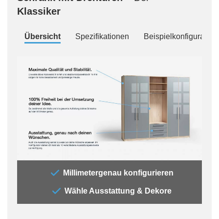
Klassiker
Übersicht
Spezifikationen
Beispielkonfiguration
„Der
Millimetergenau konfigurieren
„All
Wähle Ausstattung & Dekore
jede
Auss
der 