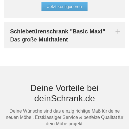
glei
Jetzt konfigurieren
Aufb
werd
Bern
Schiebetürenschrank
"Basic Maxi"
–
dein
Das große
Multitalent
Mi
Deine Vorteile bei
deinSchrank.de
Au
Deine Wünsche sind das einzig richtige Maß für deine
neuen Möbel. Erstklassiger Service & perfekte Qualität für
dein Möbelprojekt.