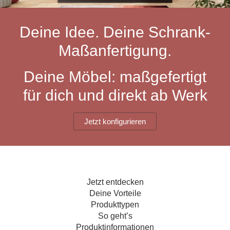
Hängeboard
Massivholzschrank
Badezimmerschrank
Outdoor-
Doppelbett
Fronten renovieren
White Living
Kommode
Küche
Schuhschrank
Badregal
Deine Idee. Deine Schrank-
Polstermöbel
TV-Möbel
Hängeschrank
Spiegelschrank
Outdoorküche
Für Dachschrägen
Maßanfertigung.
Sideboard
Sofa
der
aus
Produktlinie
Ecksofa
Hängeboards
Massivholz
Selection
Deine Möbel: maßgefertigt
Sessel
Outdoorküche
für dich und direkt ab Werk
Hocker
Kommoden
der
Schlafsofa
Produktlinie
Ultima
Massivholz-Schränke & -Regale
Schlafsessel
Jetzt konfigurieren
Regale
Schiebetüren
Jetzt entdecken
Sideboards
Deine Vorteile
Produkttypen
Sofas & Schlafsofas
So geht’s
Produktinformationen