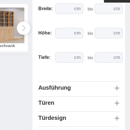
Outdoorküche der Produktlinie
Breite:
cm
cm
bis
Ultima
barer Schreibtisch
Höhe:
cm
cm
bis
schrank
aus Massivholz
Mehrzweckschr
Tiefe:
cm
cm
bis
Ausführung
Türen
Türdesign