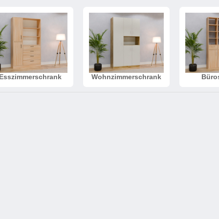
Schlafsessel
Schiebetür
Tisch
Schiebetür als Raumteiler
Schiebetür vor einer Nische
Schreibtisch
Schiebetür als Durchgangstür
höhenverstell
Schiebetür für Dachschräge
Couchtisch
olz
Esszimmerschrank
Wohnzimmerschrank
Büro