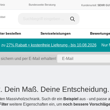
 Netz
Bundesweite Beratung
Kundenurteil:
SEHR G
Möbel
ter bestellen
Serviceleistungen
Bewertung
 zu
27% Rabatt + kostenfreie Lieferung - bis 10.08.2026
Nur 
Dachschräge & Treppe
Bett
Schrank mit Schräge
Einzelbett
 sichern und per E-Mail erhalten!
Regal mit Schräge
Doppelbett
Eckschrank mit Schräge
Polstermö
Schiebetür für Dachschräge
Sofa
Badmöbel
Ecksofa
. Dein Maß. Deine Entscheidung.
Badezimmerschrank
Sessel
Badregal
Hocker
gten Massivholzschrank. Such dir ein
Beispiel
aus - und passe a
Filter
weitere Eigenschaften ein, um
Spiegelschrank
noch bessere Vorschläg
Schlafsofa