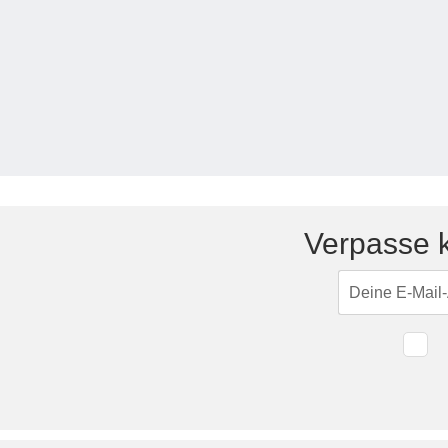
Tische & Bänke
Vitrinen
Wandboards
Verpasse k