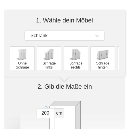
Tische & Bänke
Vitrinen
1. Wähle dein Möbel
Wandboards
Schrank
M
Ohne
Schräge
Schräge
Schräge
Schw
Schräge
links
rechts
hinten
2. Gib die Maße ein
cm