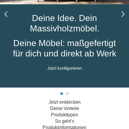
Hängeboard
Massivholzschrank
Badezimmerschrank
Outdoor-
Doppelbett
Fronten renovieren
White Living
Kommode
Küche
Schuhschrank
Badregal
Deine Idee. Dein
Polstermöbel
TV-Möbel
Hängeschrank
Spiegelschrank
Outdoorküche
Für Dachschrägen
Massivholzmöbel.
Sideboard
Sofa
der
aus
Produktlinie
Ecksofa
Hängeboards
Massivholz
Selection
Deine Möbel: maßgefertigt
Sessel
Outdoorküche
für dich und direkt ab Werk
Hocker
Kommoden
der
Schlafsofa
Produktlinie
Ultima
Massivholz-Schränke & -Regale
Schlafsessel
Jetzt konfigurieren
Regale
Schiebetüren
Jetzt entdecken
Sideboards
Deine Vorteile
Produkttypen
Sofas & Schlafsofas
So geht’s
Produktinformationen