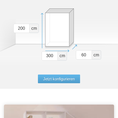
Tische & Bänke
Vitrinen
cm
Wandboards
cm
cm
Jetzt konfigurieren