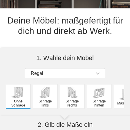
Hängeboard
Massivholzschrank
Badezimmerschrank
Outdoor-
Doppelbett
Fronten renovieren
White Living
Kommode
Küche
Schuhschrank
Badregal
Deine Möbel: maßgefertigt für
Polstermöbel
TV-Möbel
Hängeschrank
Spiegelschrank
Outdoorküche
Für Dachschrägen
Sideboard
dich und direkt ab Werk.
Sofa
der
aus
Produktlinie
Ecksofa
Hängeboards
Massivholz
Selection
Sessel
Outdoorküche
Hocker
Kommoden
der
1. Wähle dein Möbel
Schlafsofa
Produktlinie
Ultima
Massivholz-Schränke & -Regale
Schlafsessel
Regal
Regale
Schiebetüren
Ohne
Schräge
Schräge
Schräge
Massivh
Schräge
links
rechts
hinten
Sideboards
Sofas & Schlafsofas
2. Gib die Maße ein