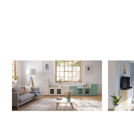
Tische & Bänke
Vitrinen
Wandboards