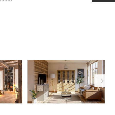
Outdoorküche der Produktlinie
Ultima
barer Schreibtisch