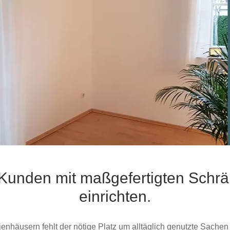
Schlafsessel
Schiebetür
Tisch
Schiebetür als Raumteiler
Schiebetür vor einer Nische
Schreibtisch
Schiebetür als Durchgangstür
höhenverstell
Schiebetür für Dachschräge
Couchtisch
olz
 Kunden mit maßgefertigten Schr
einrichten.
nhäusern fehlt der nötige Platz um alltäglich genutzte Sachen 