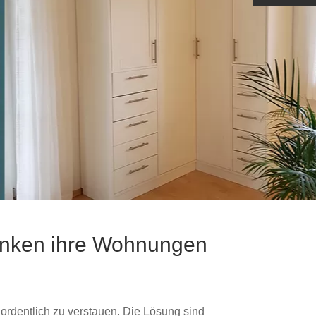
Outdoorküche der Produktlinie
Ultima
barer Schreibtisch
änken ihre Wohnungen
ordentlich zu verstauen. Die Lösung sind