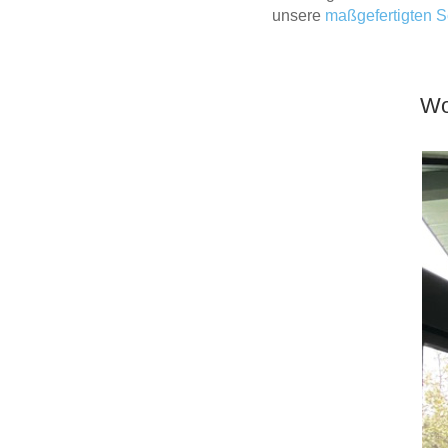
unsere
maßgefertigten 
Tische & Bänke
Vitrinen
Wo
Wandboards