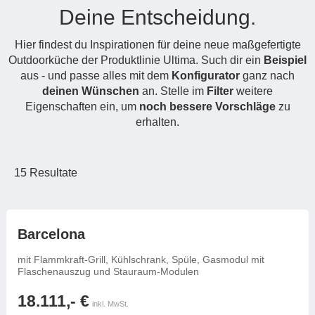
Deine Entscheidung.
Hängeboard
Massivholzschrank
Badezimmerschrank
Outdoor-
Doppelbett
Fronten renovieren
White Living
Kommode
Küche
Schuhschrank
Badregal
Hier findest du Inspirationen für deine neue maßgefertigte
Polstermöbel
TV-Möbel
Hängeschrank
Spiegelschrank
Outdoorküche
Für Dachschrägen
Outdoorküche der Produktlinie Ultima. Such dir ein
Beispiel
Sideboard
Sofa
der
aus - und passe alles mit dem
Konfigurator
ganz nach
aus
Produktlinie
Ecksofa
deinen Wünschen
an. Stelle im
Filter
weitere
Hängeboards
Massivholz
Selection
Eigenschaften ein, um
noch bessere Vorschläge
Sessel
zu
Outdoorküche
erhalten.
Hocker
Kommoden
der
Schlafsofa
Produktlinie
Ultima
Massivholz-Schränke & -Regale
Schlafsessel
15
Resultate
Regale
Schiebetüren
frei konfigurierbar
Barcelona
mit Flammkraft-Grill, Kühlschrank, Spüle, Gasmodul mit
Sideboards
Flaschenauszug und Stauraum-Modulen
Sofas & Schlafsofas
18.111,- €
inkl. MwSt.