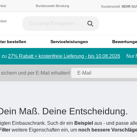
 Netz
Bundesweite Beratung
Kundenurteil:
SEHR G
Möbel
ter bestellen
Serviceleistungen
Bewertung
 zu
27% Rabatt + kostenfreie Lieferung - bis 10.08.2026
Nur 
Dachschräge & Treppe
Bett
Schrank mit Schräge
Einzelbett
 sichern und per E-Mail erhalten!
Regal mit Schräge
Doppelbett
Eckschrank mit Schräge
Polstermö
Schiebetür für Dachschräge
Sofa
Badmöbel
Ecksofa
Dein Maß. Deine Entscheidung.
Badezimmerschrank
Sessel
Badregal
Hocker
tigten Einbauschrank. Such dir ein
Beispiel
aus - und passe all
Filter
weitere Eigenschaften ein, um
Spiegelschrank
noch bessere Vorschläg
Schlafsofa