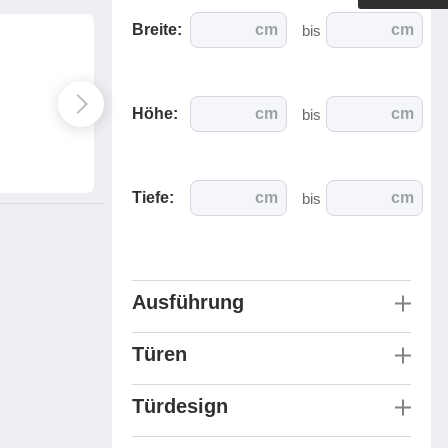
Outdoorküche der Produktlinie
Breite:
cm
cm
bis
Ultima
barer Schreibtisch
Höhe:
cm
cm
bis
Tiefe:
cm
cm
bis
Ausführung
Türen
Türdesign