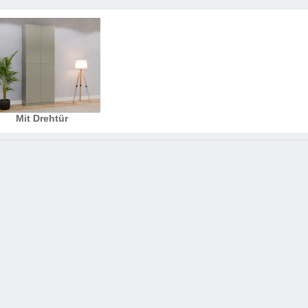
Schlafsessel
Schiebetür
Tisch
Schiebetür als Raumteiler
Schiebetür vor einer Nische
Schreibtisch
Schiebetür als Durchgangstür
höhenverstell
Schiebetür für Dachschräge
Couchtisch
olz
Mit Drehtür