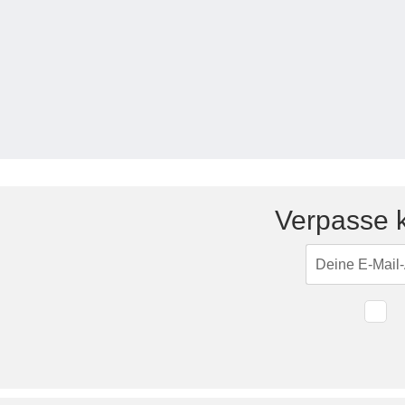
Tische & Bänke
Vitrinen
Wandboards
Verpasse k