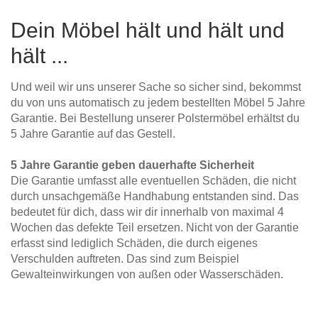
Hängeboard
Massivholzschrank
Badezimmerschrank
Outdoor-
Doppelbett
Fronten renovieren
White Living
Dein Möbel hält und hält und
Kommode
Küche
Schuhschrank
Badregal
Polstermöbel
hält ...
TV-Möbel
Hängeschrank
Spiegelschrank
Outdoorküche
Für Dachschrägen
Sideboard
Sofa
der
aus
Produktlinie
Und weil wir uns unserer Sache so sicher sind, bekommst
Ecksofa
Hängeboards
Massivholz
Selection
du von uns automatisch zu jedem bestellten Möbel 5 Jahre
Sessel
Outdoorküche
Garantie. Bei Bestellung unserer Polstermöbel erhältst du
Hocker
Kommoden
der
5 Jahre Garantie auf das Gestell.
Schlafsofa
Produktlinie
Ultima
Massivholz-Schränke & -Regale
Schlafsessel
5 Jahre Garantie geben dauerhafte Sicherheit
Die Garantie umfasst alle eventuellen Schäden, die nicht
Regale
durch unsachgemäße Handhabung entstanden sind. Das
bedeutet für dich, dass wir dir innerhalb von maximal 4
Wochen das defekte Teil ersetzen. Nicht von der Garantie
Schiebetüren
erfasst sind lediglich Schäden, die durch eigenes
Verschulden auftreten. Das sind zum Beispiel
Sideboards
Gewalteinwirkungen von außen oder Wasserschäden.
Sofas & Schlafsofas