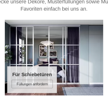
cke unsere Dekore, Musterfüllungen sowie Mu
Schlafsessel
Schiebetür
Favoriten einfach bei uns an.
Tisch
Schiebetür als Raumteiler
Schiebetür vor einer Nische
Schreibtisch
Schiebetür als Durchgangstür
höhenverstell
Schiebetür für Dachschräge
Couchtisch
olz
Für Schiebetüren
Füllungen anfordern