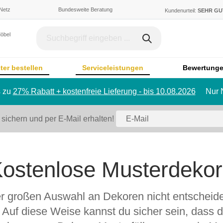
 Netz
Bundesweite Beratung
Kundenurteil:
SEHR G
Möbel
ter bestellen
Serviceleistungen
Bewertung
 zu
27% Rabatt + kostenfreie Lieferung - bis 10.08.2026
Nur 
Dachschräge & Treppe
Bett
Schrank mit Schräge
Einzelbett
 sichern und per E-Mail erhalten!
Regal mit Schräge
Doppelbett
Eckschrank mit Schräge
Polstermö
Schiebetür für Dachschräge
Sofa
ostenlose Musterdeko
Badmöbel
Ecksofa
Badezimmerschrank
Sessel
r großen Auswahl an Dekoren nicht entscheiden
Badregal
Hocker
 Auf diese Weise kannst du sicher sein, dass d
Spiegelschrank
Schlafsofa