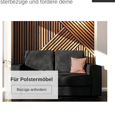
sterbezüge und fordere deine
Outdoorküche der Produktlinie
Ultima
barer Schreibtisch
Für Polstermöbel
Bezüge anfordern