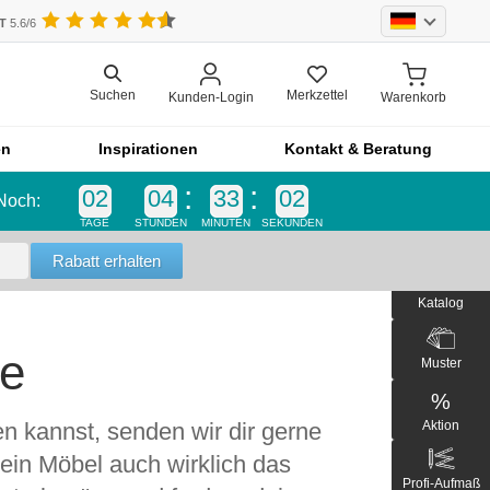
UT
5.6/6
Merkzettel
Suchen
Kunden-Login
Warenkorb
en
Inspirationen
Kontakt & Beratung
02
04
33
01
Noch:
Einzelteil
TAGE
STUNDEN
MINUTEN
SEKUNDEN
Einzelteil
Blende
Katalog
bel
Front
Schrankfront
re
Muster
Küchenfront
%
Outdoor-Küche
Aktion
 kannst, senden wir dir gerne
Outdoorküche der Produktlinie
ein Möbel auch wirklich das
Selection
Profi-Aufmaß