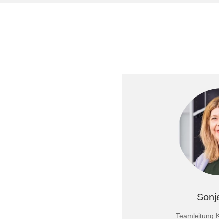
Tische & Bänke
Vitrinen
Wandboards
Sonj
Teamleitung 