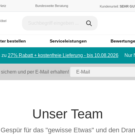
 Netz
Bundesweite Beratung
Kundenurteil:
SEHR G
Möbel
ter bestellen
Serviceleistungen
Bewertung
 zu
27% Rabatt + kostenfreie Lieferung - bis 10.08.2026
Nur 
Dachschräge & Treppe
Bett
Schrank mit Schräge
Einzelbett
 sichern und per E-Mail erhalten!
Regal mit Schräge
Doppelbett
Eckschrank mit Schräge
Polstermö
Schiebetür für Dachschräge
Sofa
Badmöbel
Ecksofa
Unser Team
Badezimmerschrank
Sessel
Badregal
Hocker
Spiegelschrank
Schlafsofa
, Gespür für das "gewisse Etwas" und den Dra