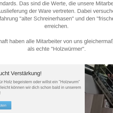
Schlafsessel
ndards. Das sind die Werte, die unsere Mitarb
Schiebetür
Auslieferung der Ware vertreten. Dabei versuch
Tisch
Schiebetür als Raumteiler
hrung "alter Schreinerhasen" und den "frische
Schiebetür vor einer Nische
Schreibtisch
erreichen.
Schiebetür als Durchgangstür
höhenverstell
Schiebetür für Dachschräge
Couchtisch
olz
ft haben alle Mitarbeiter von uns gleichermaß
als echte "Holzwürmer".
cht Verstärkung!
r Holz begeistern oder willst ein "Holzwurm"
leicht können wir dich schon bald in unserem
!
oten