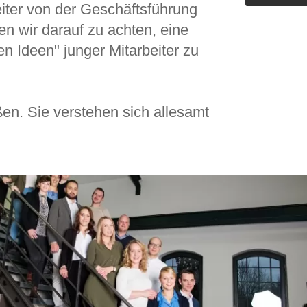
eiter von der Geschäftsführung
Outdoorküche der Produktlinie
Ultima
en wir darauf zu achten, eine
n Ideen" junger Mitarbeiter zu
barer Schreibtisch
en. Sie verstehen sich allesamt