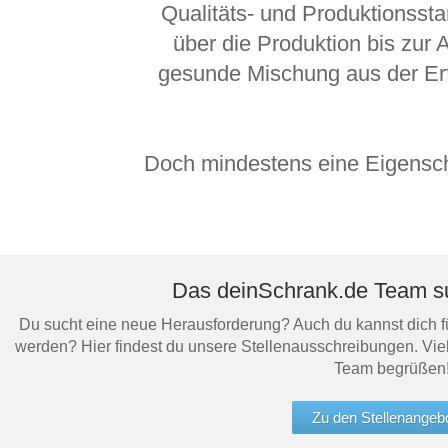
Lowboard
Einbauschrank
Qualitäts- und Produktionssta
Sideboard
Vitrine
Fronten renovieren
White Living
über die Produktion bis zur 
Highboard
Eckschrank
gesunde Mischung aus der Erfa
Hängeboard
Für Dachschrägen
Massivholzschrank
Kommode
Schuhschrank
Hängeboards
TV-Möbel
Hängeschrank
Sideboard aus Massivh
Doch mindestens eine Eigenscha
Kommoden
Massivholz-Schränke & -Regale
Regale
Das deinSchrank.de Team su
Schiebetüren
Du sucht eine neue Herausforderung? Auch du kannst dich fü
werden? Hier findest du unsere Stellenausschreibungen. Viel
Team begrüßen
Sideboards
Zu den Stellenangeb
Sofas & Schlafsofas