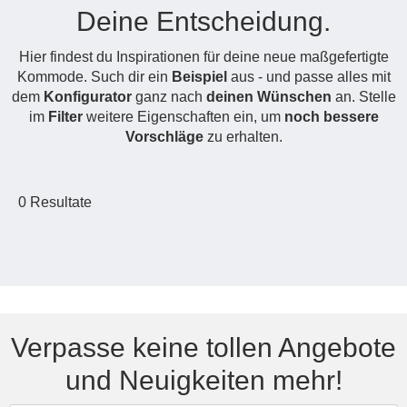
Deine Entscheidung.
Hängeboard
Massivholzschrank
Badezimmerschrank
Outdoor-
Doppelbett
Fronten renovieren
White Living
Kommode
Küche
Schuhschrank
Badregal
Hier findest du Inspirationen für deine neue maßgefertigte
Polstermöbel
TV-Möbel
Hängeschrank
Spiegelschrank
Outdoorküche
Für Dachschrägen
Kommode. Such dir ein
Beispiel
aus - und passe alles mit
Sideboard
Sofa
der
dem
Konfigurator
ganz nach
deinen Wünschen
an. Stelle
aus
Produktlinie
Ecksofa
im
Filter
weitere Eigenschaften ein, um
noch bessere
Hängeboards
Massivholz
Selection
Vorschläge
zu erhalten.
Sessel
Outdoorküche
Hocker
Kommoden
der
Schlafsofa
Produktlinie
0
Resultate
Ultima
Massivholz-Schränke & -Regale
Schlafsessel
Regale
Schiebetüren
Sideboards
Verpasse keine tollen Angebote
und Neuigkeiten mehr!
Sofas & Schlafsofas