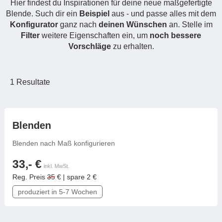
Hier findest du Inspirationen für deine neue maßgefertigte
Hängeboard
Massivholzschrank
Badezimmerschrank
Outdoor-
Doppelbett
Blende. Such dir ein
Beispiel
aus - und passe alles mit dem
Fronten renovieren
White Living
Kommode
Küche
Konfigurator
Schuhschrank
ganz nach
Badregal
deinen Wünschen
an. Stelle im
Polstermöbel
Filter
weitere Eigenschaften ein, um
TV-Möbel
noch bessere
Hängeschrank
Spiegelschrank
Outdoorküche
Für Dachschrägen
Vorschläge
zu erhalten.
Sideboard
Sofa
der
aus
Produktlinie
Ecksofa
Hängeboards
Massivholz
Selection
Sessel
Outdoorküche
1
Resultate
Hocker
Kommoden
der
Schlafsofa
Produktlinie
Ultima
Massivholz-Schränke & -Regale
Schlafsessel
frei konfigurierbar
Blenden
Regale
Blenden nach Maß konfigurieren
Schiebetüren
33,- €
inkl. MwSt.
Reg. Preis
35
€ | spare 2 €
Sideboards
produziert in 5-7 Wochen
Sofas & Schlafsofas