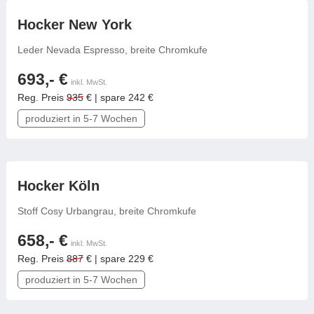
Tische & Bänke
frei konfigurierbar
Hocker New York
Vitrinen
Leder Nevada Espresso, breite Chromkufe
693,- €
Wandboards
inkl. MwSt.
Reg. Preis
935
€ | spare 242 €
produziert in 5-7 Wochen
frei konfigurierbar
Hocker Köln
Stoff Cosy Urbangrau, breite Chromkufe
658,- €
inkl. MwSt.
Reg. Preis
887
€ | spare 229 €
produziert in 5-7 Wochen