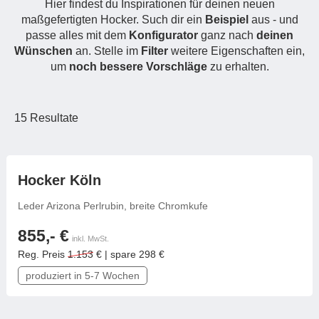
Hier findest du Inspirationen für deinen neuen
Hängeboard
Massivholzschrank
Badezimmerschrank
Outdoor-
Doppelbett
maßgefertigten Hocker. Such dir ein
Beispiel
aus - und
Fronten renovieren
White Living
Kommode
Küche
Schuhschrank
passe alles mit dem
Konfigurator
Badregal
ganz nach
deinen
Polstermöbel
Wünschen
an. Stelle im
TV-Möbel
Filter
weitere Eigenschaften ein,
Hängeschrank
Spiegelschrank
Outdoorküche
Für Dachschrägen
um
noch bessere Vorschläge
zu erhalten.
Sideboard
Sofa
der
aus
Produktlinie
Ecksofa
Hängeboards
Massivholz
Selection
Sessel
Outdoorküche
15
Resultate
Hocker
Kommoden
der
Schlafsofa
Produktlinie
Ultima
Massivholz-Schränke & -Regale
Schlafsessel
frei konfigurierbar
Hocker Köln
Regale
Leder Arizona Perlrubin, breite Chromkufe
Schiebetüren
855,- €
inkl. MwSt.
Reg. Preis
1.153
€ | spare 298 €
Sideboards
produziert in 5-7 Wochen
Sofas & Schlafsofas