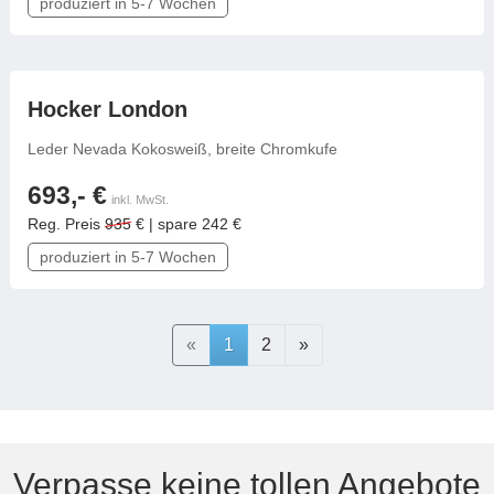
produziert in 5-7 Wochen
frei konfigurierbar
Hocker London
Leder Nevada Kokosweiß, breite Chromkufe
693,- €
inkl. MwSt.
Reg. Preis
935
€ | spare 242 €
produziert in 5-7 Wochen
Previous
Next
«
1
2
»
Verpasse keine tollen Angebote