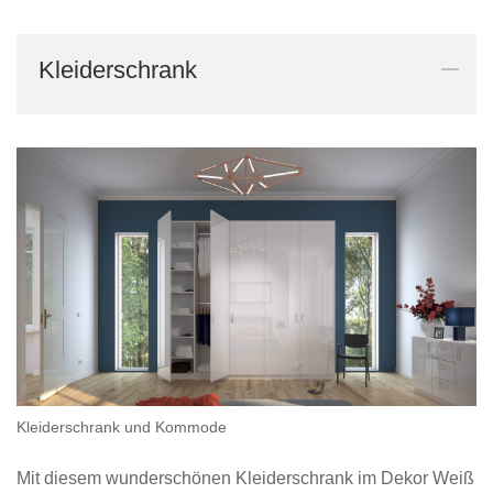
Tische & Bänke
Kleiderschrank
Vitrinen
Wandboards
Kleiderschrank und Kommode
Mit diesem wunderschönen Kleiderschrank im Dekor Weiß