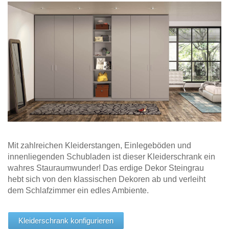
Hängeboard
Massivholzschrank
Badezimmerschrank
Outdoor-
Doppelbett
Fronten renovieren
White Living
Kommode
Küche
Schuhschrank
Badregal
Polstermöbel
TV-Möbel
Hängeschrank
Spiegelschrank
Outdoorküche
Für Dachschrägen
Sideboard
Sofa
der
aus
Produktlinie
Ecksofa
Hängeboards
Massivholz
Selection
Sessel
Outdoorküche
Hocker
Kommoden
der
Schlafsofa
Produktlinie
Ultima
Massivholz-Schränke & -Regale
Schlafsessel
Regale
Mit zahlreichen Kleiderstangen, Einlegeböden und
innenliegenden Schubladen ist dieser Kleiderschrank ein
Schiebetüren
wahres Stauraumwunder! Das erdige Dekor Steingrau
hebt sich von den klassischen Dekoren ab und verleiht
Sideboards
dem Schlafzimmer ein edles Ambiente.
Sofas & Schlafsofas
Kleiderschrank konfigurieren