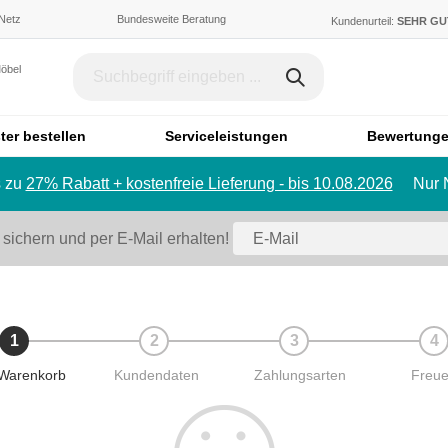
 Netz
Bundesweite Beratung
Kundenurteil:
SEHR G
Möbel
ter bestellen
Serviceleistungen
Bewertung
 zu
27% Rabatt + kostenfreie Lieferung - bis 10.08.2026
Nur 
Dachschräge & Treppe
Bett
Schrank mit Schräge
Einzelbett
 sichern und per E-Mail erhalten!
Regal mit Schräge
Doppelbett
Eckschrank mit Schräge
Polstermö
Schiebetür für Dachschräge
Sofa
Badmöbel
1
2
3
4
Ecksofa
Badezimmerschrank
Sessel
 Warenkorb
Kundendaten
Zahlungsarten
Freu
Badregal
Hocker
Spiegelschrank
Schlafsofa