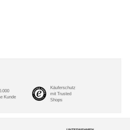
Outdoorküche der Produktlinie
Ultima
barer Schreibtisch
Käuferschutz
0.000
mit Trusted
he Kunde
Shops