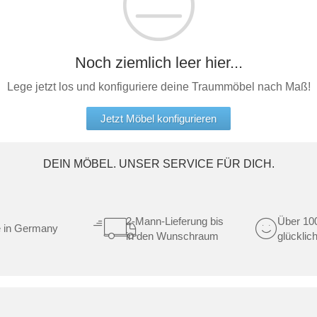
Schlafsessel
Schiebetür
Tisch
Schiebetür als Raumteiler
Schiebetür vor einer Nische
Schreibtisch
Noch ziemlich leer hier...
Schiebetür als Durchgangstür
höhenverstell
Lege jetzt los und konfiguriere deine Traummöbel nach Maß!
Schiebetür für Dachschräge
Couchtisch
olz
Jetzt Möbel konfigurieren
DEIN MÖBEL. UNSER SERVICE FÜR DICH.
2-Mann-Lieferung bis
Über 10
 in Germany
in den Wunschraum
glücklic