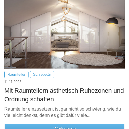
Hängeboard
Massivholzschrank
Badezimmerschrank
Outdoor-
Doppelbett
Fronten renovieren
White Living
Kommode
Küche
Schuhschrank
Badregal
Polstermöbel
TV-Möbel
Hängeschrank
Spiegelschrank
Outdoorküche
Für Dachschrägen
Sideboard
Sofa
der
aus
Produktlinie
Ecksofa
Hängeboards
Massivholz
Selection
Sessel
Outdoorküche
Hocker
Kommoden
der
Schlafsofa
Produktlinie
Ultima
Massivholz-Schränke & -Regale
Schlafsessel
Raumteiler
Schiebetür
Regale
11.11.2023
Mit Raumteilern ästhetisch Ruhezonen und
Schiebetüren
Ordnung schaffen
Sideboards
Raumteiler einzusetzen, ist gar nicht so schwierig, wie du
vielleicht denkst, denn es gibt dafür viele...
Sofas & Schlafsofas
Weiterlesen