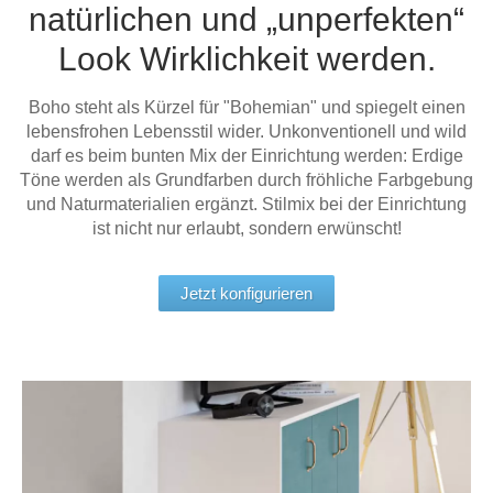
natürlichen und „unperfekten“
Tische & Bänke
Look Wirklichkeit werden.
Vitrinen
Boho steht als Kürzel für "Bohemian" und spiegelt einen
Wandboards
lebensfrohen Lebensstil wider. Unkonventionell und wild
darf es beim bunten Mix der Einrichtung werden: Erdige
Töne werden als Grundfarben durch fröhliche Farbgebung
und Naturmaterialien ergänzt. Stilmix bei der Einrichtung
ist nicht nur erlaubt, sondern erwünscht!
Jetzt konfigurieren