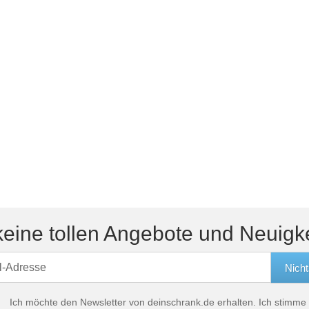
Schlafsessel
Schiebetür
Tisch
Schiebetür als Raumteiler
Schiebetür vor einer Nische
Schreibtisch
Schiebetür als Durchgangstür
höhenverstell
Schiebetür für Dachschräge
Couchtisch
olz
eine tollen Angebote und Neuigk
Ich möchte den Newsletter von deinschrank.de erhalten. Ich stimme