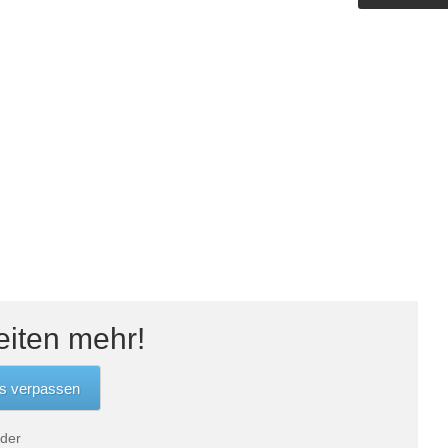
Outdoorküche der Produktlinie
Ultima
barer Schreibtisch
eiten mehr!
 der