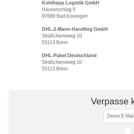
Lowboard
Einbauschrank
Kohlhepp Logistik GmbH
Sideboard
Häuserschlag 5
Vitrine
Fronten renovieren
White Living
97688 Bad Kissingen
Highboard
Eckschrank
Hängeboard
Für Dachschrägen
Massivholzschrank
DHL-2-Mann-Handling GmbH
Kommode
Schuhschrank
Sträßchensweg 10
Hängeboards
TV-Möbel
Hängeschrank
53113 Bonn
Sideboard aus Massivh
Kommoden
DHL-Paket Deutschland
Sträßchensweg 10
Massivholz-Schränke & -Regale
53113 Bonn
Regale
Schiebetüren
Verpasse k
Sideboards
Sofas & Schlafsofas