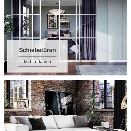
Tische & Bänke
Vitrinen
Wandboards
Schiebetüren
Mehr erfahren