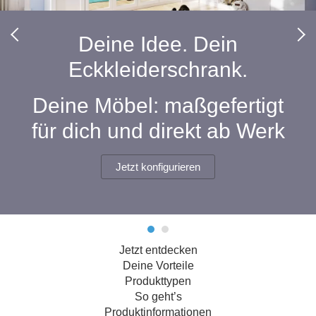
Hängeboard
Massivholzschrank
Badezimmerschrank
Outdoor-
Doppelbett
Fronten renovieren
White Living
Kommode
Küche
Schuhschrank
Badregal
Deine Idee. Dein
Polstermöbel
TV-Möbel
Hängeschrank
Spiegelschrank
Outdoorküche
Für Dachschrägen
Eckkleiderschrank.
Sideboard
Sofa
der
aus
Produktlinie
Ecksofa
Hängeboards
Massivholz
Selection
Deine Möbel: maßgefertigt
Sessel
Outdoorküche
für dich und direkt ab Werk
Hocker
Kommoden
der
Schlafsofa
Produktlinie
Ultima
Massivholz-Schränke & -Regale
Schlafsessel
Jetzt konfigurieren
Regale
Schiebetüren
Jetzt entdecken
Sideboards
Deine Vorteile
Produkttypen
Sofas & Schlafsofas
So geht’s
Produktinformationen