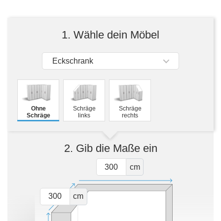
Tische & Bänke
Vitrinen
1. Wähle dein Möbel
Wandboards
Eckschrank
Ohne
Schräge
Schräge
Schräge
links
rechts
2. Gib die Maße ein
cm
cm