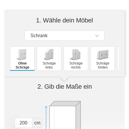
Tische & Bänke
Vitrinen
1. Wähle dein Möbel
Wandboards
Schrank
M
Ohne
Schräge
Schräge
Schräge
Schw
Schräge
links
rechts
hinten
2. Gib die Maße ein
cm