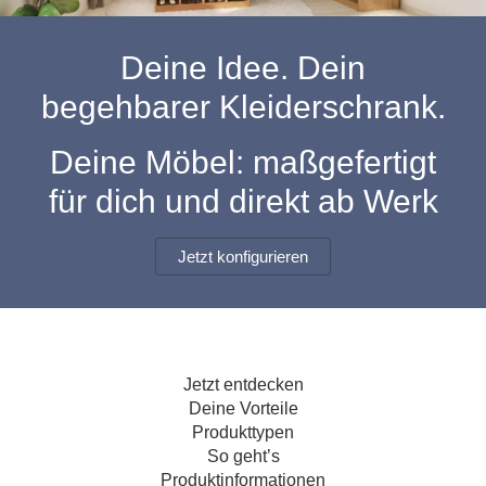
Hängeboard
Massivholzschrank
Badezimmerschrank
Outdoor-
Doppelbett
Fronten renovieren
White Living
Kommode
Küche
Schuhschrank
Badregal
Deine Idee. Dein
Polstermöbel
TV-Möbel
Hängeschrank
Spiegelschrank
Outdoorküche
Für Dachschrägen
begehbarer Kleiderschrank.
Sideboard
Sofa
der
aus
Produktlinie
Ecksofa
Hängeboards
Massivholz
Selection
Deine Möbel: maßgefertigt
Sessel
Outdoorküche
für dich und direkt ab Werk
Hocker
Kommoden
der
Schlafsofa
Produktlinie
Ultima
Massivholz-Schränke & -Regale
Schlafsessel
Jetzt konfigurieren
Regale
Schiebetüren
Jetzt entdecken
Sideboards
Deine Vorteile
Produkttypen
Sofas & Schlafsofas
So geht’s
Produktinformationen