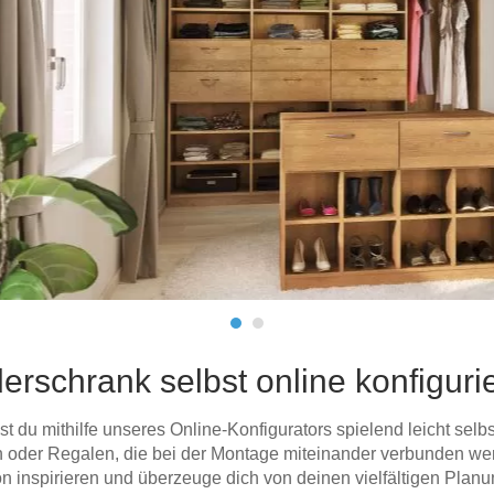
Schlafsessel
Schiebetür
Tisch
Schiebetür als Raumteiler
Schiebetür vor einer Nische
Schreibtisch
Schiebetür als Durchgangstür
höhenverstell
Schiebetür für Dachschräge
Couchtisch
olz
rschrank selbst online konfiguri
du mithilfe unseres Online-Konfigurators spielend leicht selb
oder Regalen, die bei der Montage miteinander verbunden werde
n inspirieren und überzeuge dich von deinen vielfältigen Plan