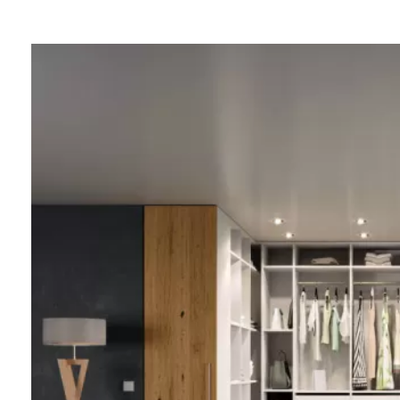
Tische & Bänke
Vitrinen
Wandboards