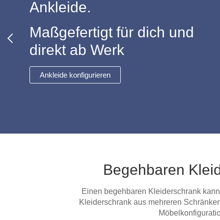
Lowboard
Ankleide.
Einbauschrank
Sideboard
Vitrine
Fronten renovieren
White Living
Highboard
Maßgefertigt für dich und
Eckschrank
Hängeboard
Für Dachschrägen
Massivholzschrank
direkt ab Werk
Kommode
Schuhschrank
Hängeboards
TV-Möbel
Hängeschrank
Ankleide konfigurieren
Sideboard aus Massivh
Kommoden
Massivholz-Schränke & -Regale
Regale
Schiebetüren
Begehbaren Kleide
Sideboards
Einen begehbaren Kleiderschrank kannst 
Kleiderschrank aus mehreren Schränken 
Sofas & Schlafsofas
Möbelkonfiguratio